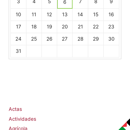
de
3
4
5
7
8
9
6
eventos
10
11
12
13
14
15
16
17
18
19
20
21
22
23
24
25
26
27
28
29
30
31
Actas
Actividades
Agrícola