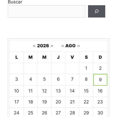
Buscar
«
2026
»
«
AGO
»
Hoy
L
M
M
J
V
S
D
Un
1
2
calendario
de
3
4
5
6
7
8
9
eventos
10
11
12
13
14
15
16
17
18
19
20
21
22
23
24
25
26
27
28
29
30