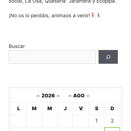
social, La Osa, Quesería Jaramera y Ecopipa.
¡No os lo perdáis, animaos a venir!
Buscar
«
2026
»
«
AGO
»
Hoy
L
M
M
J
V
S
D
Un
1
2
calendario