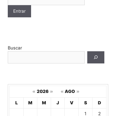
Buscar
«
2026
»
«
AGO
»
Hoy
L
M
M
J
V
S
D
Un
1
2