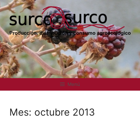
Saltar
al
contenido
Menú
Mes:
octubre 2013