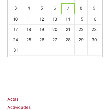
calendario
de
3
4
5
6
8
9
7
eventos
10
11
12
13
14
15
16
17
18
19
20
21
22
23
24
25
26
27
28
29
30
31
Actas
Actividades