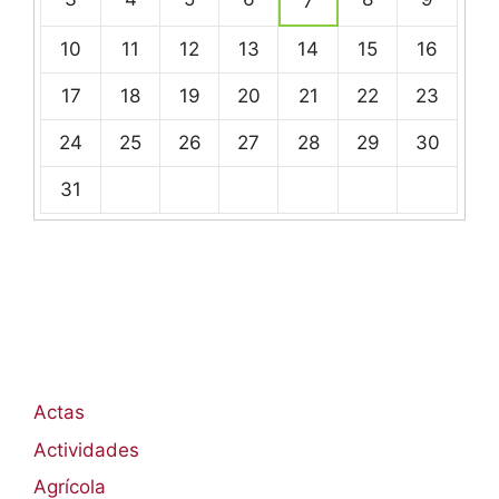
7
eventos
10
11
12
13
14
15
16
17
18
19
20
21
22
23
24
25
26
27
28
29
30
31
Actas
Actividades
Agrícola