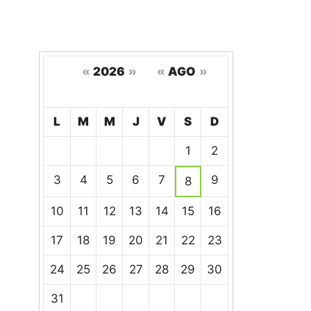
«
2026
»
«
AGO
»
Hoy
L
M
M
J
V
S
D
Un
1
2
calendario
de
3
4
5
6
7
9
8
eventos
10
11
12
13
14
15
16
17
18
19
20
21
22
23
24
25
26
27
28
29
30
31