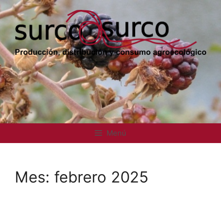
Saltar
al
contenido
Menú
Mes:
febrero 2025