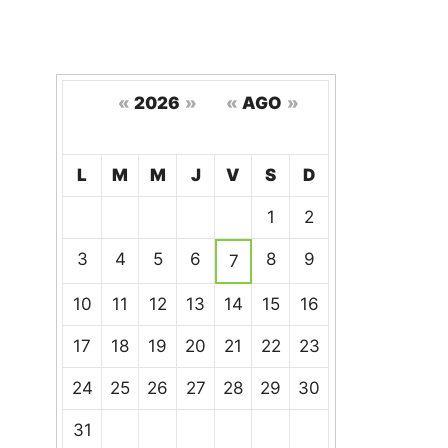
«
2026
»
«
AGO
»
Hoy
L
M
M
J
V
S
D
Un
1
2
calendario
de
3
4
5
6
8
9
7
eventos
10
11
12
13
14
15
16
17
18
19
20
21
22
23
24
25
26
27
28
29
30
31