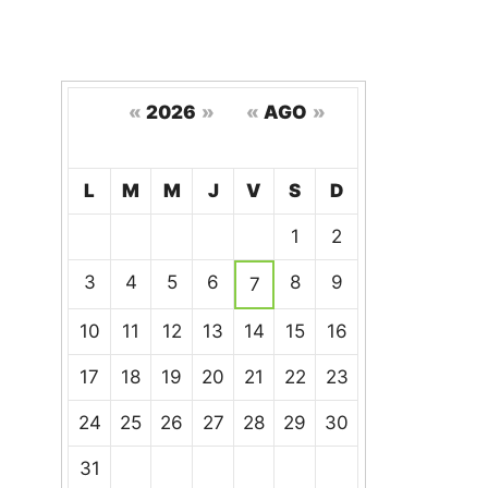
«
2026
»
«
AGO
»
Hoy
L
M
M
J
V
S
D
Un
1
2
calendario
de
3
4
5
6
8
9
7
eventos
10
11
12
13
14
15
16
17
18
19
20
21
22
23
24
25
26
27
28
29
30
31