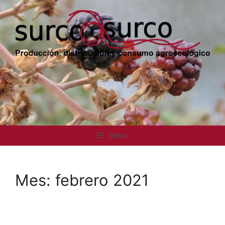
Saltar
al
contenido
Menú
Mes:
febrero 2021