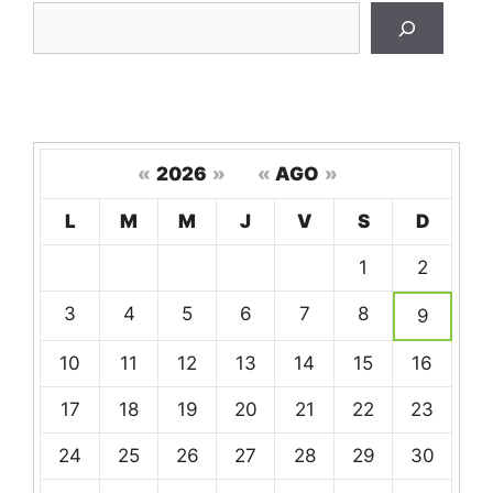
«
2026
»
«
AGO
»
Hoy
L
M
M
J
V
S
D
Un
1
2
calendario
de
3
4
5
6
7
8
9
eventos
10
11
12
13
14
15
16
17
18
19
20
21
22
23
24
25
26
27
28
29
30