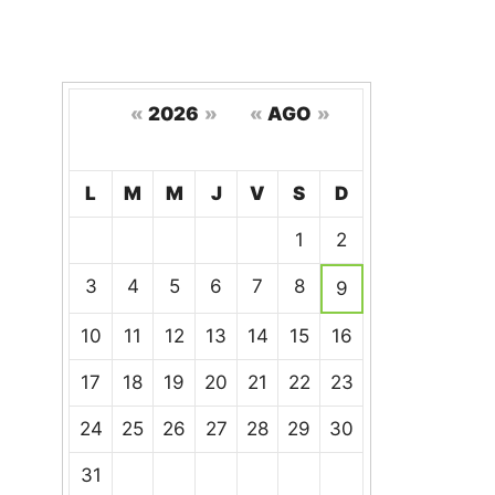
«
2026
»
«
AGO
»
Hoy
L
M
M
J
V
S
D
Un
1
2
calendario
de
3
4
5
6
7
8
9
eventos
10
11
12
13
14
15
16
17
18
19
20
21
22
23
24
25
26
27
28
29
30
31