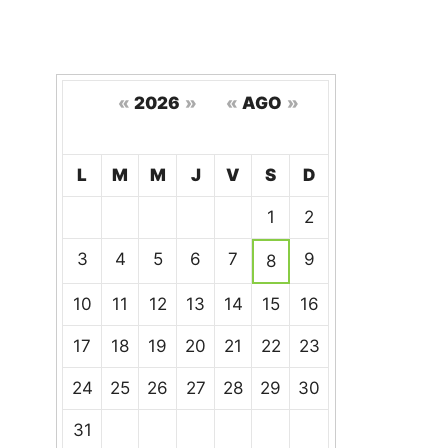
«
2026
»
«
AGO
»
Hoy
L
M
M
J
V
S
D
Un
1
2
calendario
de
3
4
5
6
7
9
8
eventos
10
11
12
13
14
15
16
17
18
19
20
21
22
23
24
25
26
27
28
29
30
31