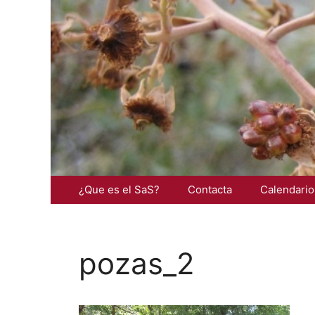
Saltar
al
contenido
¿Que es el SaS?
Contacta
Calendario
pozas_2