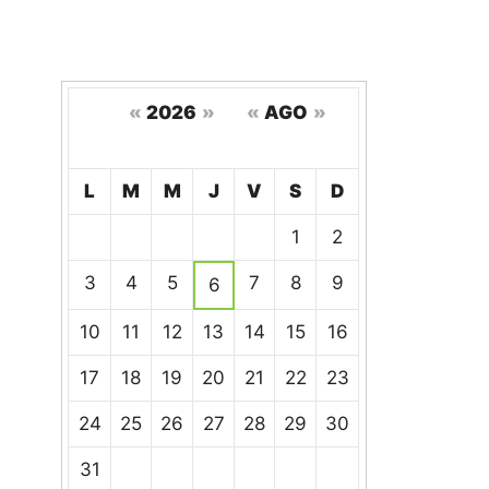
«
2026
»
«
AGO
»
Hoy
L
M
M
J
V
S
D
Un
1
2
calendario
de
3
4
5
7
8
9
6
eventos
10
11
12
13
14
15
16
17
18
19
20
21
22
23
24
25
26
27
28
29
30
31