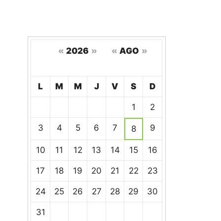
«
2026
»
«
AGO
»
Hoy
L
M
M
J
V
S
D
Un
1
2
calendario
de
3
4
5
6
7
9
8
eventos
10
11
12
13
14
15
16
17
18
19
20
21
22
23
24
25
26
27
28
29
30
31