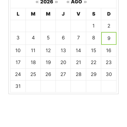
«
2026
»
«
AGO
»
Hoy
L
M
M
J
V
S
D
Un
1
2
calendario
de
3
4
5
6
7
8
9
eventos
10
11
12
13
14
15
16
17
18
19
20
21
22
23
24
25
26
27
28
29
30
31