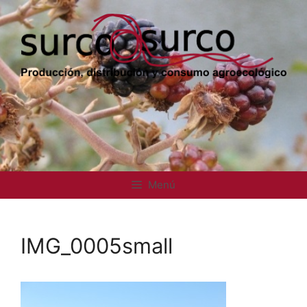
Saltar
al
contenido
Menú
IMG_0005small