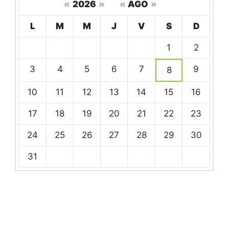
«
2026
»
«
AGO
»
Hoy
L
M
M
J
V
S
D
Un
1
2
calendario
de
3
4
5
6
7
9
8
eventos
10
11
12
13
14
15
16
17
18
19
20
21
22
23
24
25
26
27
28
29
30
31