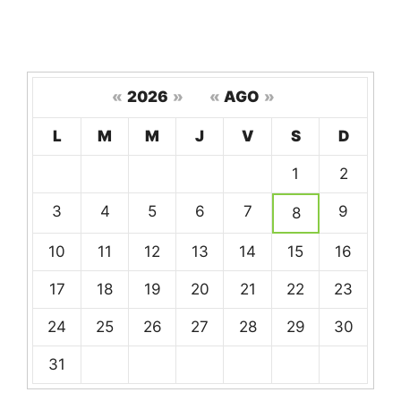
«
2026
»
«
AGO
»
Hoy
L
M
M
J
V
S
D
Un
1
2
calendario
de
3
4
5
6
7
9
8
eventos
10
11
12
13
14
15
16
17
18
19
20
21
22
23
24
25
26
27
28
29
30
31