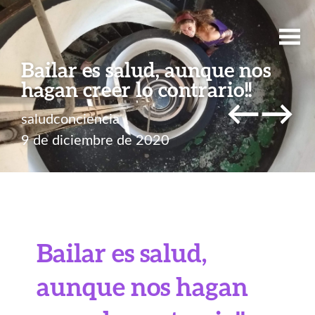
Bailar es salud, aunque nos
hagan creer lo contrario!!
←
→
saludconciencia
9 de diciembre de 2020
Bailar es salud,
aunque nos hagan