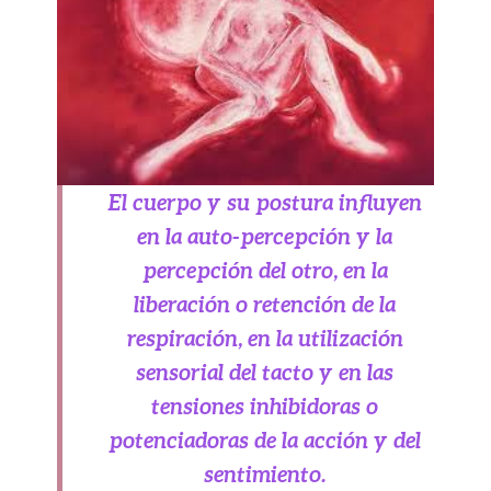
El cuerpo y su postura influyen
en la auto-percepción y la
percepción del otro, en la
liberación o retención de la
respiración, en la utilización
sensorial del tacto y en las
tensiones inhibidoras o
potenciadoras de la acción y del
sentimiento.