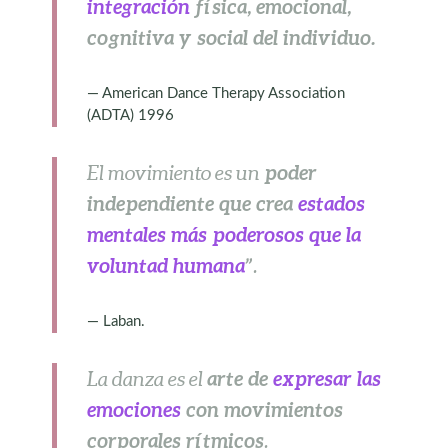
integración
física, emocional,
cognitiva y social del individuo.
American Dance Therapy Association
(ADTA) 1996
poder
E
l
movimiento
es
un
independiente que crea
estados
mentales más pod
erosos que la
voluntad humana
”
.
Laban.
arte de
expresar las
L
a danza es el
emociones
con movimientos
corporales rítmicos
.