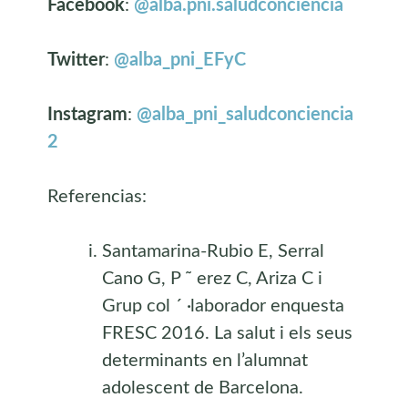
Facebook
:
@alba.pni.saludconciencia
Twitter
:
@alba_pni_EFyC
Instagram
:
@alba_pni_saludconciencia
2
Referencias:
Santamarina-Rubio E, Serral
Cano G, P ˜ erez C, Ariza C i
Grup col ´ ·laborador enquesta
FRESC 2016. La salut i els seus
determinants en l’alumnat
adolescent de Barcelona.