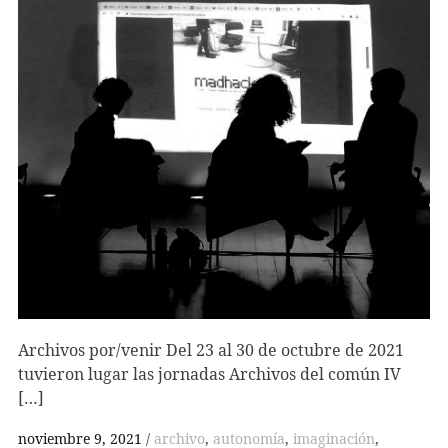
Archivos por/venir Del 23 al 30 de octubre de 2021
tuvieron lugar las jornadas Archivos del común IV
[…]
noviembre 9, 2021
archivo
,
autonomía
,
imaginación
,