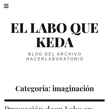
Skip
Main
navigation
to
Menu
content
EL LABO QUE
KEDA
BLOG DEL ARCHIVO
HACERLABORATORIO
Categoría:
imaginación
Proyección docu Labo en