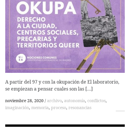
A partir del 97 y con la okupación de El laboratorio,
se empiezan a pensar cuales son las […]
noviembre 28, 2020
archivo
,
autonomía
,
conflictos
,
imaginación
,
memoria
,
proceso
,
resonancias