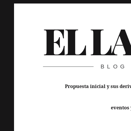
Skip
to
EL L
content
BLOG
Main
navigation
Propuesta inicial y sus deri
eventos 