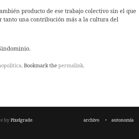
ambién producto de ese trabajo colectivo sin el que
r tanto una contribución más a la cultura del
Sindominio.
nopolítica
. Bookmark the
permalink
.
Footer
te by
Pixelgrade
.
archivo
autonomía
navigation