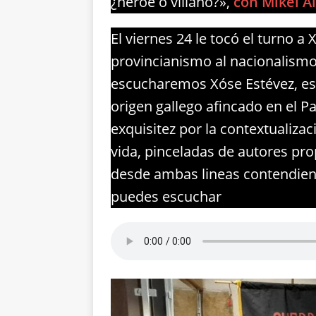
¿héroe o villano?»,
con Mikel A
El viernes 24 le tocó el turno a
provincianismo al nacionalismo»
escucharemos Xóse Estévez, es 
origen gallego afincado en el P
exquisitez por la contextualiz
vida, pinceladas de autores pr
desde ambas lineas contendiente
puedes escuchar