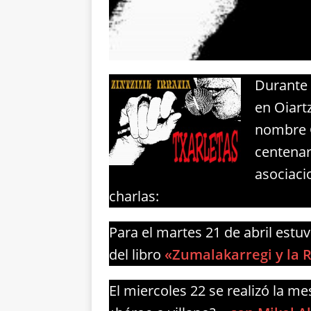
Durante 
en Oiart
nombre 
centenar
asociaci
charlas:
Para el martes 21 de abril estu
del libro
«Zumalakarregi y la R
El miercoles 22 se realizó la m