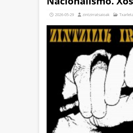
Nacionalismo. Xos
2026-05-29
zintzirratsaioak
Txarlet