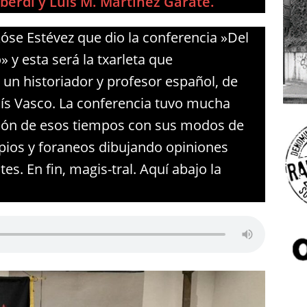
lberdi y Luis M. Martínez Garate.
 Xóse Estévez que dio la conferencia »Del
 y esta será la txarleta que
un historiador y profesor español, de
aís Vasco. La conferencia tuvo mucha
ación de esos tiempos con sus modos de
opios y foraneos dibujando opiniones
s. En fin, magis-tral. Aquí abajo la