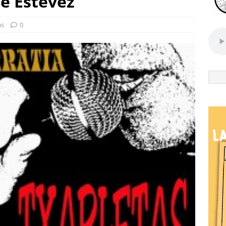
é Estévez
as
0