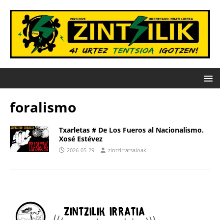
foralismo
Txarletas # De Los Fueros al Nacionalismo.
Xosé Estévez
2026-05-29
zintzirratsaioak