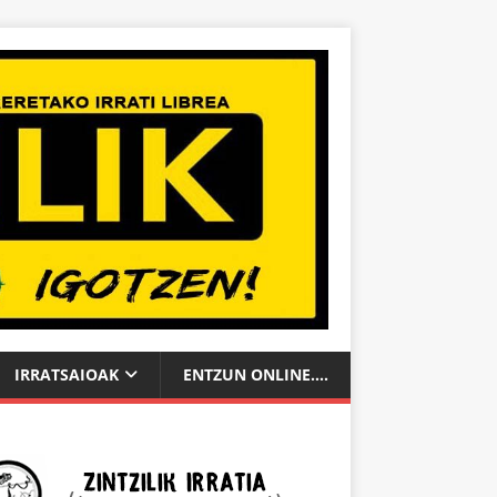
IRRATSAIOAK
ENTZUN ONLINE….