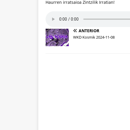
Haurren irratsaioa Zintzilik Irratian!
ANTERIOR
WKD Kosmik 2024-11-08