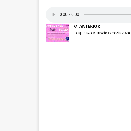
ANTERIOR
Txupinazo Irratsaio Berezia 2024