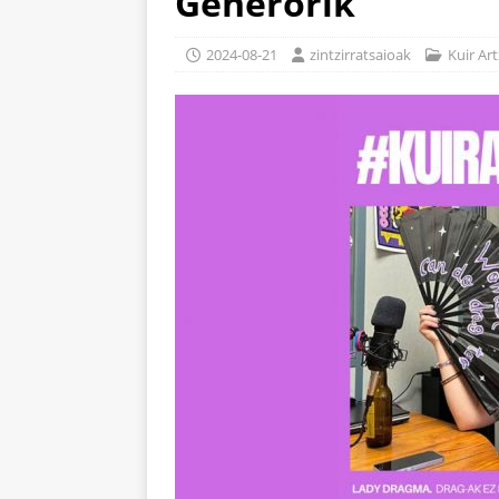
Generorik
2024-08-21
zintzirratsaioak
Kuir Art