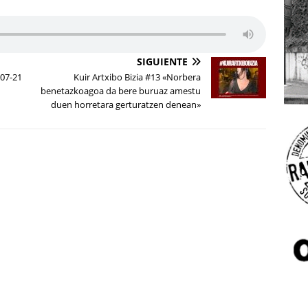
SIGUIENTE
-07-21
Kuir Artxibo Bizia #13 «Norbera
benetazkoagoa da bere buruaz amestu
duen horretara gerturatzen denean»