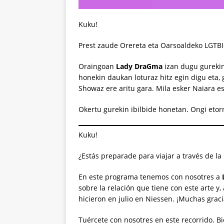
Kuku!
Prest zaude Orereta eta Oarsoaldeko LGTB
Oraingoan
Lady DraGma
izan dugu gurekin
honekin daukan loturaz hitz egin digu eta,
Showaz ere aritu gara. Mila esker Naiara es
Okertu gurekin ibilbide honetan. Ongi etorri
Kuku!
¿Estás preparade para viajar a través de l
En este programa tenemos con nosotres a
sobre la relación que tiene con este arte
hicieron en julio en Niessen. ¡Muchas graci
Tuércete con nosotres en este recorrido. Bien