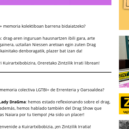
I+ memoria kolektiboan barrena bidaiatzeko?
: drag-aren inguruan hausnartzen ibili gara, arte
 gainera, uztailan Niessen aretoan egin zuten Drag
kainitako denboragatik, plazer bat izan da!
 Kuirartxibobizira, Oreretako Zintzilik Irrati librean!
a memoria colectiva LGTBI+ de Errenteria y Oarsoaldea?
Lady DraGma
: hemos estado reflexionando sobre el drag,
 y, además, hemos hablado también del Drag Show que
as Naiara por tu tiempo! ¡Ha sido un placer!
venide a Kuirartxibobizia, ¡en Zintzilik Irratia!