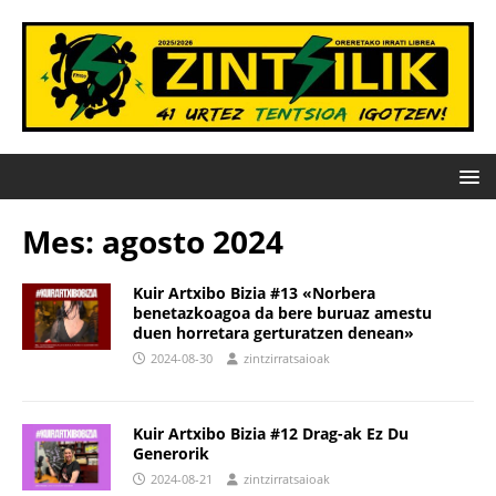
Mes:
agosto 2024
Kuir Artxibo Bizia #13 «Norbera
benetazkoagoa da bere buruaz amestu
duen horretara gerturatzen denean»
2024-08-30
zintzirratsaioak
Kuir Artxibo Bizia #12 Drag-ak Ez Du
Generorik
2024-08-21
zintzirratsaioak