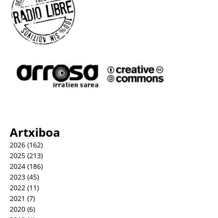
Artxiboa
2026
(162)
2025
(213)
2024
(186)
2023
(45)
2022
(11)
2021
(7)
2020
(6)