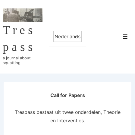
↓
Skip
to
Tres
Main
Choose
Content
Me
a
pass
language
a journal about
squatting
Call for Papers
Trespass bestaat uit twee onderdelen, Theorie
en Interventies.