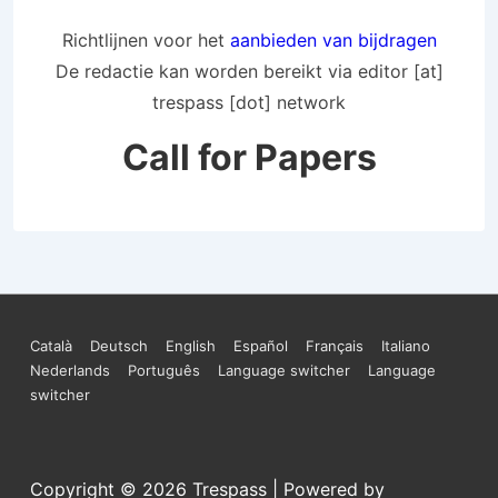
Richtlijnen voor het
aanbieden van bijdragen
De redactie kan worden bereikt via editor [at]
trespass [dot] network
Call for Papers
Footer
Català
Deutsch
English
Español
Français
Italiano
Nederlands
Português
Language switcher
Language
Menu
switcher
Copyright © 2026
Trespass
| Powered by