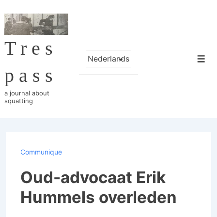
↓
Skip
to
Tres
Main
Choose
Content
Me
a
pass
language
a journal about
squatting
Communique
Oud-advocaat Erik
Hummels overleden