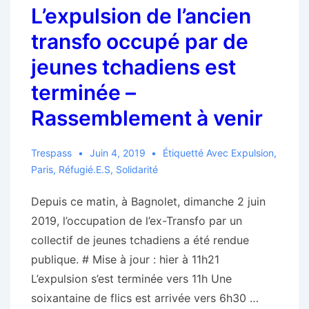
L’expulsion de l’ancien
la
bataille
transfo occupé par de
de
jeunes tchadiens est
#NDDL
terminée –
–
Bretagne
Rassemblement à venir
Trespass
Juin 4, 2019
Étiquetté Avec
Expulsion
,
Paris
,
Réfugié.e.s
,
Solidarité
Depuis ce matin, à Bagnolet, dimanche 2 juin
2019, l’occupation de l’ex-Transfo par un
collectif de jeunes tchadiens a été rendue
publique. # Mise à jour : hier à 11h21
L’expulsion s’est terminée vers 11h Une
soixantaine de flics est arrivée vers 6h30 …