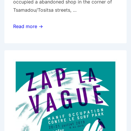
occupied a abandoned shop in the corner of
Tsamadou/Tositsa streets, …
Athens:
Read more →
Staki
of
self-
organize
collectives
of
anarchist
immigrants