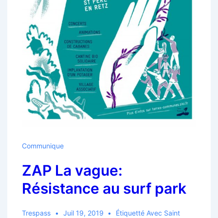
Communique
ZAP La vague:
Résistance au surf park
Trespass
Juil 19, 2019
Étiquetté Avec
Saint