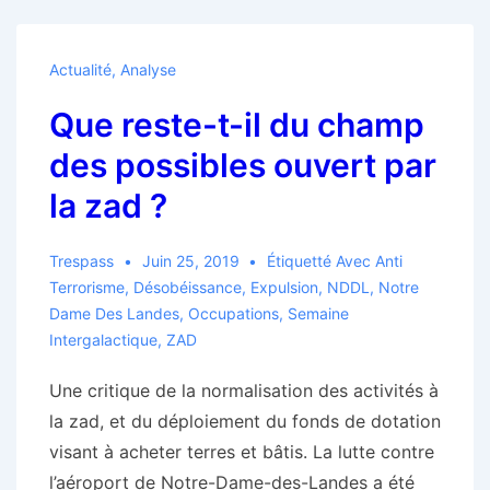
A
à
Actualité
,
Analyse
Z
Que reste-t-il du champ
:
mise
des possibles ouvert par
à
la zad ?
jour
2019
Trespass
Juin 25, 2019
Étiquetté Avec
Anti
Terrorisme
,
Désobéissance
,
Expulsion
,
NDDL
,
Notre
Dame Des Landes
,
Occupations
,
Semaine
Intergalactique
,
ZAD
Une critique de la normalisation des activités à
la zad, et du déploiement du fonds de dotation
visant à acheter terres et bâtis. La lutte contre
l’aéroport de Notre-Dame-des-Landes a été