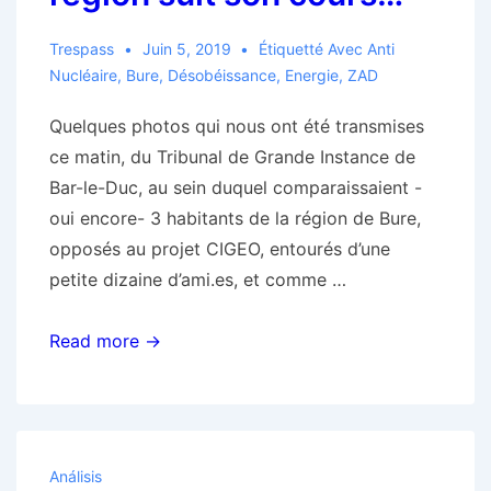
Trespass
Juin 5, 2019
Étiquetté Avec
Anti
Nucléaire
,
Bure
,
Désobéissance
,
Energie
,
ZAD
Quelques photos qui nous ont été transmises
ce matin, du Tribunal de Grande Instance de
Bar-le-Duc, au sein duquel comparaissaient -
oui encore- 3 habitants de la région de Bure,
opposés au projet CIGEO, entourés d’une
petite dizaine d’ami.es, et comme …
procès
Read more →
Bure
:
la
militarisation
Análisis