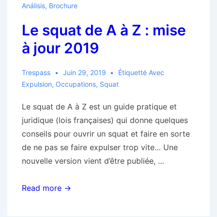
Análisis
,
Brochure
est
Le squat de A à Z : mise
réoccupé
!
à jour 2019
Trespass
Juin 29, 2019
Étiquetté Avec
Expulsion
,
Occupations
,
Squat
Le squat de A à Z est un guide pratique et
juridique (lois françaises) qui donne quelques
conseils pour ouvrir un squat et faire en sorte
de ne pas se faire expulser trop vite… Une
nouvelle version vient d’être publiée, …
Le
Read more →
squat
de