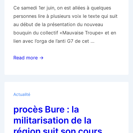
Ce samedi 1er juin, on est allées à quelques
personnes lire à plusieurs voix le texte qui suit
au début de la présentation du nouveau
bouquin du collectif «Mauvaise Troupe» et en
lien avec l’orga de l’anti G7 de cet …
Toulouse:
Read more →
intervention
contre
une
présentation
Actualité
de
procès Bure : la
«
Mauvaise
militarisation de la
Troupe
région suit son cours…
»