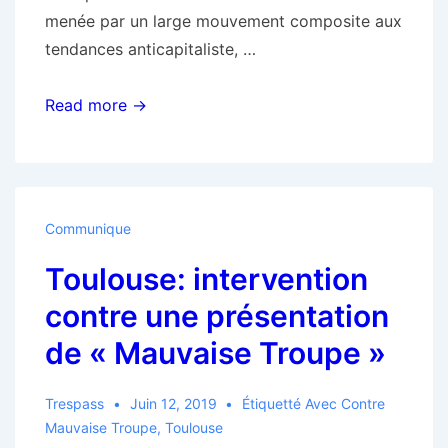
menée par un large mouvement composite aux
tendances anticapitaliste, …
Que
Read more →
reste-
t-
il
du
Communique
champ
Toulouse: intervention
des
possibles
contre une présentation
ouvert
de « Mauvaise Troupe »
par
la
Trespass
Juin 12, 2019
Étiquetté Avec
Contre
zad
Mauvaise Troupe
,
Toulouse
?