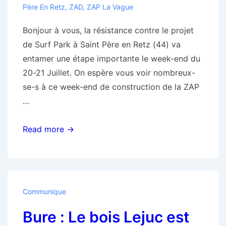
Père En Retz
,
ZAD
,
ZAP La Vague
Bonjour à vous, la résistance contre le projet
de Surf Park à Saint Père en Retz (44) va
entamer une étape importante le week-end du
20-21 Juillet. On espère vous voir nombreux-
se-s à ce week-end de construction de la ZAP
…
ZAP
Read more →
La
vague:
Résistance
au
Communique
surf
Bure : Le bois Lejuc est
park