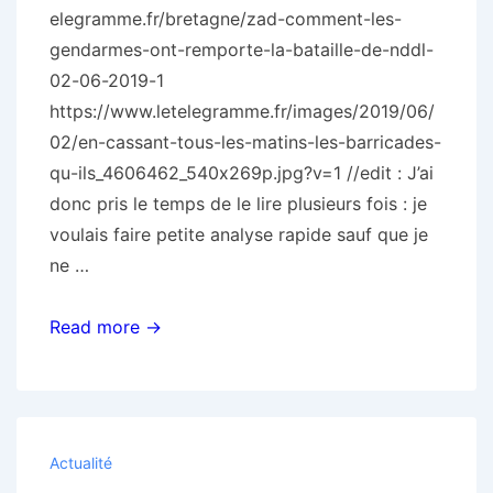
elegramme.fr/bretagne/zad-comment-les-
gendarmes-ont-remporte-la-bataille-de-nddl-
02-06-2019-1
https://www.letelegramme.fr/images/2019/06/
02/en-cassant-tous-les-matins-les-barricades-
qu-ils_4606462_540x269p.jpg?v=1 //edit : J’ai
donc pris le temps de le lire plusieurs fois : je
voulais faire petite analyse rapide sauf que je
ne …
#ZAD.
Read more →
Comment
les
gendarmes
ont
Actualité
remporté