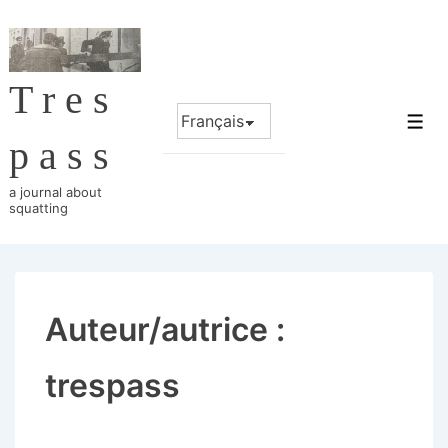
↓
passer
au
Tres
contenu
Choisir
principal
Me
une
pass
langue
a journal about
squatting
Auteur/autrice :
trespass