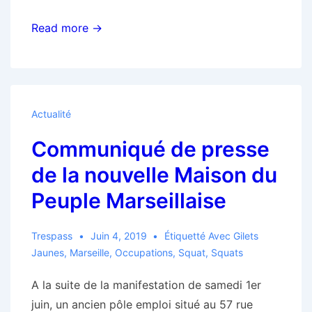
L’expulsion
Read more →
de
l’ancien
transfo
occupé
Actualité
par
Communiqué de presse
de
jeunes
de la nouvelle Maison du
tchadiens
Peuple Marseillaise
est
terminée
Trespass
Juin 4, 2019
Étiquetté Avec
Gilets
–
Jaunes
,
Marseille
,
Occupations
,
Squat
,
Squats
Rassemblement
à
A la suite de la manifestation de samedi 1er
venir
juin, un ancien pôle emploi situé au 57 rue