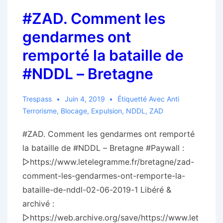
de
#ZAD. Comment les
la
région
gendarmes ont
suit
remporté la bataille de
son
#NDDL – Bretagne
cours…
Trespass
Juin 4, 2019
Étiquetté Avec
Anti
Terrorisme
,
Blocage
,
Expulsion
,
NDDL
,
ZAD
#ZAD. Comment les gendarmes ont remporté
la bataille de #NDDL – Bretagne #Paywall :
▻https://www.letelegramme.fr/bretagne/zad-
comment-les-gendarmes-ont-remporte-la-
bataille-de-nddl-02-06-2019-1 Libéré &
archivé :
▻https://web.archive.org/save/https://www.let