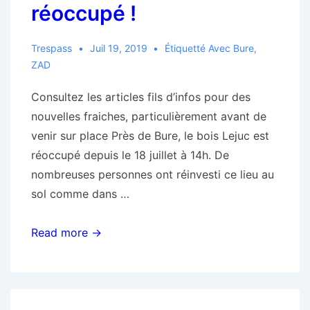
réoccupé !
Trespass
Juil 19, 2019
Étiquetté Avec
Bure
,
ZAD
Consultez les articles fils d’infos pour des
nouvelles fraiches, particulièrement avant de
venir sur place Près de Bure, le bois Lejuc est
réoccupé depuis le 18 juillet à 14h. De
nombreuses personnes ont réinvesti ce lieu au
sol comme dans …
Bure
Read more →
:
Le
bois
Lejuc