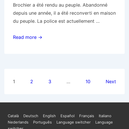
Brochier a été rendu au peuple. Abandonné
depuis une année, il a été reconverti en maison
du peuple. La police est actuellement …
Communiqué
Read more →
de
presse
de
la
nouvelle
Pagination
1
2
3
…
10
Next
Maison
des
du
Peuple
publications
Marseillaise
Menu
Català
Deutsch
English
Español
Français
Italiano
Nederlands
Português
Language switcher
Language
du
switcher