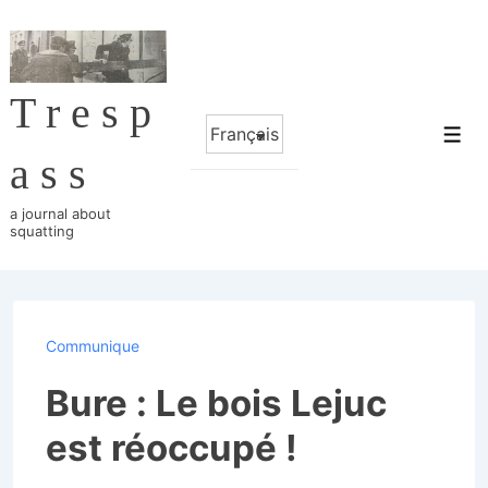
↓
passer
au
Tresp
contenu
Choisir
principal
Me
une
ass
langue
a journal about
squatting
Communique
Bure : Le bois Lejuc
est réoccupé !