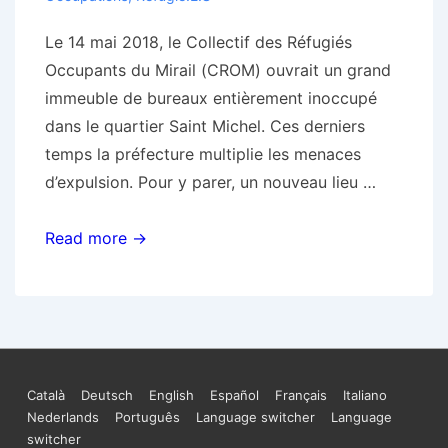
venir
Le 14 mai 2018, le Collectif des Réfugiés
Occupants du Mirail (CROM) ouvrait un grand
immeuble de bureaux entièrement inoccupé
dans le quartier Saint Michel. Ces derniers
temps la préfecture multiplie les menaces
d’expulsion. Pour y parer, un nouveau lieu …
Un
Read more →
toit
pour
les
exilé·e·s
du
Menu
Català
Deutsch
English
Español
Français
Italiano
squat
Nederlands
Português
Language switcher
Language
du
Henri
switcher