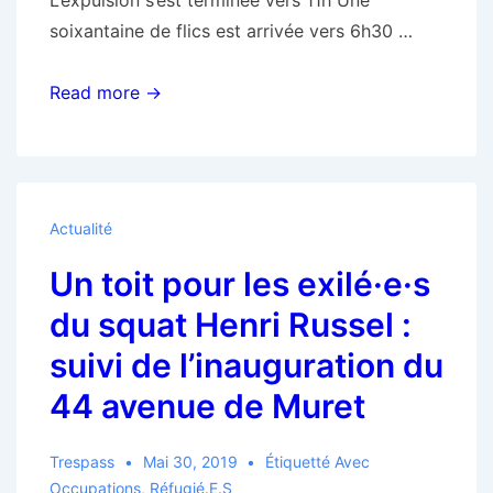
soixantaine de flics est arrivée vers 6h30 …
L’expulsion
Read more →
de
l’ancien
transfo
occupé
Actualité
par
Un toit pour les exilé·e·s
de
jeunes
du squat Henri Russel :
tchadiens
suivi de l’inauguration du
est
44 avenue de Muret
terminée
–
Rassemblement
Trespass
Mai 30, 2019
Étiquetté Avec
Occupations
,
Réfugié.e.s
à