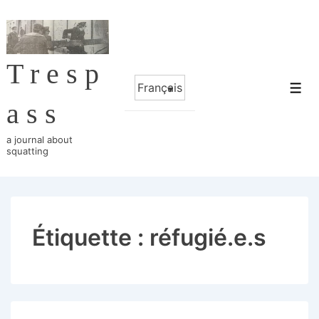
↓
passer
au
Tresp
contenu
Choisir
principal
Me
une
ass
langue
a journal about
squatting
Étiquette :
réfugié.e.s