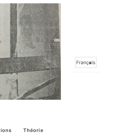
Choisir
une
langue
tions
Théorie