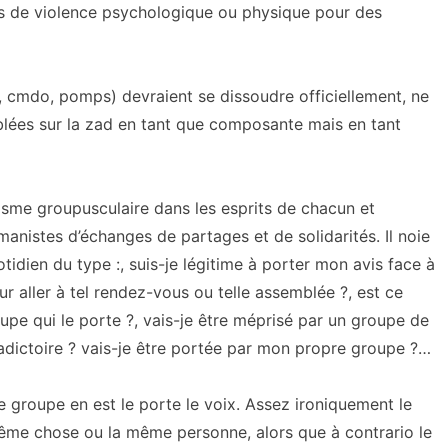
ges de violence psychologique ou physique pour des
 cmdo, pomps) devraient se dissoudre officiellement, ne
mblées sur la zad en tant que composante mais en tant
isme groupusculaire dans les esprits de chacun et
manistes d’échanges de partages et de solidarités. Il noie
tidien du type :, suis-je légitime à porter mon avis face à
our aller à tel rendez-vous ou telle assemblée ?, est ce
oupe qui le porte ?, vais-je être méprisé par un groupe de
tradictoire ? vais-je être portée par mon propre groupe ?…
le groupe en est le porte le voix. Assez ironiquement le
ême chose ou la même personne, alors que à contrario le