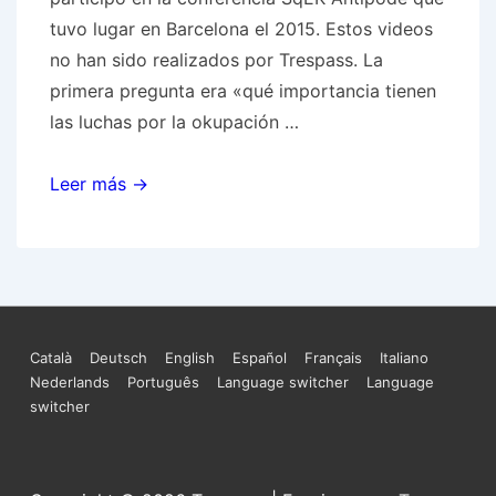
tuvo lugar en Barcelona el 2015. Estos videos
no han sido realizados por Trespass. La
primera pregunta era «qué importancia tienen
las luchas por la okupación …
Videos
Leer más →
cortos
sobre
okupación
&
investigación
Menú
Català
Deutsch
English
Español
Français
Italiano
activista
Nederlands
Português
Language switcher
Language
del
switcher
pie
de