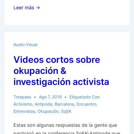
[Memoria
Leer más →
histórica]
Movimiento
okupa
en
Audio-Visual
#Barcelona.
Videos cortos sobre
okupación &
investigación activista
Trespass
Ago 7, 2016
Etiquetado Con
Activismo
,
Antipode
,
Barcelona
,
Encuentro
,
Entrevistas
,
Okupación
,
SqEK
Estas son algunas respuestas de la gente que
participó en la conferencia SqEK-Antipode que