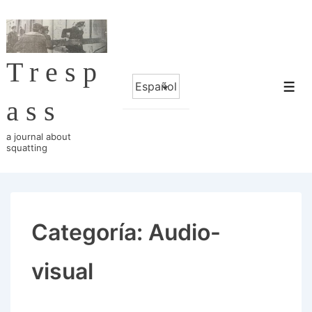
↓
Saltar
al
Tresp
contenido
Elegir
principal
Me
un
ass
idioma
a journal about
squatting
Categoría:
Audio-
visual