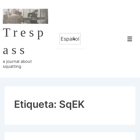
↓
Saltar
al
Tresp
contenido
Elegir
principal
Me
un
ass
idioma
a journal about
squatting
Etiqueta:
SqEK