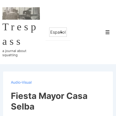
↓
Saltar
al
Tresp
contenido
Elegir
principal
Me
un
ass
idioma
a journal about
squatting
Audio-Visual
Fiesta Mayor Casa
Selba