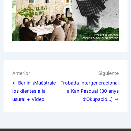
Navegación
Anterior
Siguiente
de
← Berlin: ¡Muéstrale
Trobada Intergeneracional
los dientes a la
a Kan Pasqual (30 anys
entradas
usura! + Video
d’Okupació…) →