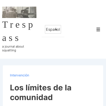
↓
Saltar
al
Tresp
contenido
Elegir
principal
Me
un
ass
idioma
a journal about
squatting
Intervención
Los límites de la
comunidad