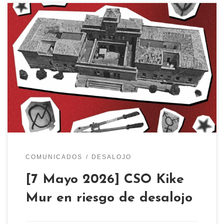
Este ayuntamiento reaccionario con Natalia
Chueca a la cabeza, y ahora dependiente del
partido fascista Vox, lleva años desmantelando
todo el tejido asociativo de esta ciudad. Además
del cierre de casas de juventud, desalojo de
centros sociales, censura en charlas y actos
políticos, destrucción de los pinares de Venecia y
[…]
COMUNICADOS
DESALOJO
[7 Mayo 2026] CSO Kike
Mur en riesgo de desalojo