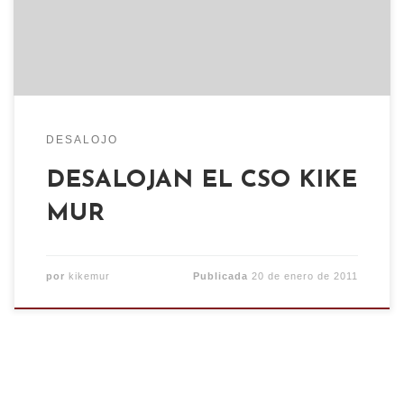
Torrero en Zaragoza. Unas once dotaciones de
antidisturbios, decenas de policías “secretas” y la
policía local de Zaragoza colaborando con el […]
DESALOJO
DESALOJAN EL CSO KIKE
MUR
por
kikemur
Publicada
20 de enero de 2011