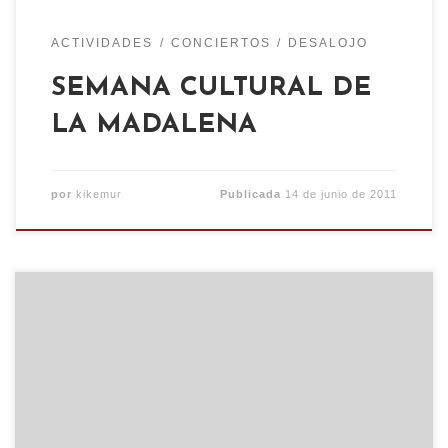
ACTIVIDADES
CONCIERTOS
DESALOJO
SEMANA CULTURAL DE
LA MADALENA
por
kikemur
Publicada
14 de junio de 2011
Desde el pasado mes de enero en el que nos
desalojaron de forma violenta de la antigua
cárcel de torrero, hemos continuado realizando el
proyecto de centro social okupado gracias al
apoyo que recibimos de los vecinos del barrio. La