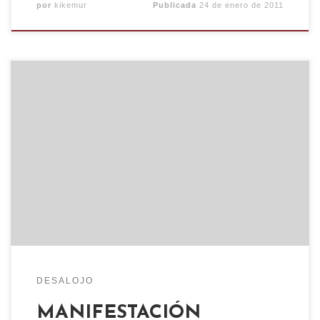
por
kikemur
Publicada
24 de enero de 2011
MANIFESTACIÓN CONTRA EL ABUSO POLICIAL
Y EL DESALOJO DEL C.S.O. KIKE MUR. SÁBADO
22, 18:00H PLAZA DE LAS CANTERAS, TORRERO
El pasado Jueves 20 de Enero una vez más el
barrio de Torrero volvió a amanecer sitiado por
un desmedido despliegue policial en el que
cortaron los accesos principales del barrio. […]
DESALOJO
MANIFESTACIÓN