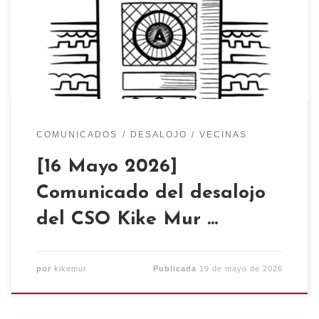
CSO Kike Mur respecto a las amenzas de desalojo
del Ayuntamiento de Zaragoza.
COMUNICADOS
DESALOJO
VECINAS
[16 Mayo 2026]
Comunicado del desalojo
del CSO Kike Mur …
por
kikemur
Publicada
19 de mayo de 2026