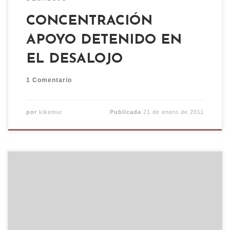
CONCENTRACIÓN
APOYO DETENIDO EN
EL DESALOJO
1 Comentario
por
kikemur
Publicada
21 de enero de 2011
A las cinco y cuarto de la madrugada, un
despliegue policial desmedido y brutal ha
comenzado el desalojo del Centro Social
Okupado Kike Mur en la antigua cárcel de