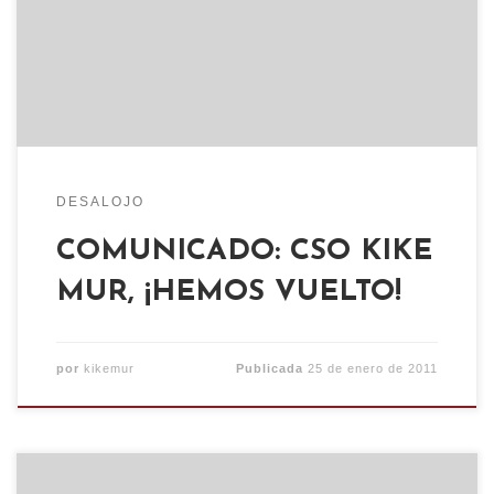
Social Okupado Kike Mur. Mediante un
desproporcionado despliegue policial, volvieron a
aplicar sus protocolos violentamente para acallar
[…]
DESALOJO
COMUNICADO: CSO KIKE
MUR, ¡HEMOS VUELTO!
por
kikemur
Publicada
25 de enero de 2011