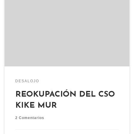
Una vez más el barrio zaragozano de Torrero ha
salido a las calles a demostrar su solidaridad con
el movimiento okupa de la ciudad. Tras el violento
y brutal desalojo del pasado jueves 20 de Enero,
con el resultado de un detenido y once vecinos/as
heridos por los golpes de […]
DESALOJO
REOKUPACIÓN DEL CSO
KIKE MUR
2 Comentarios