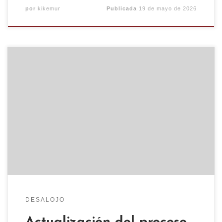
por
kikemur
Publicada
19 de mayo de 2026
Contra su represión; Autogestión Actualización
del proceso a las once del tejado CSO Kike Mur,
Noviembre de 2011 El pasado 20 de enero de 2011
tuvo lugar el desalojo violento por parte de las
fuerzas represivas del Estado del CSO Kike Mur,
la antigua cárcel de Torrero liberada como
espacio […]
DESALOJO