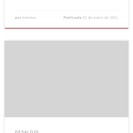
por
kikemur
Publicada
22 de enero de 2011
CONCENTRACIÓN VIERNES 21 ENERO A LAS
9:00am en la puerta de los Juzgados (c/
Prudencio) Desde el barrio de Torrero se convoca
a una concentración el viernes a las 9:00 horas
de la mañana en la puerta de los Juzgados de
Guardia, en la calle Prudencio s/n (detrás de la
[…]
DESALOJO