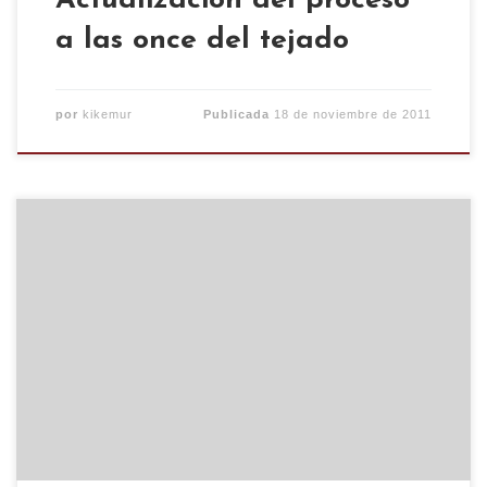
Actualización del proceso
a las once del tejado
por
kikemur
Publicada
18 de noviembre de 2011
El próximo Domingo 19 de Junio, con motivo de las
fiestas del barrio de La Madalena, el CSO Kike
Mur se traslada al Solar de la Calle San Agustín:
12:00h MATINÉ PUNK – Sin Talento – Necesidad
de luchar -Venganza 14:45h COMIDA POPULAR
VEGANA (Bono de apoyo 3€) 17:00h CHARLA: […]