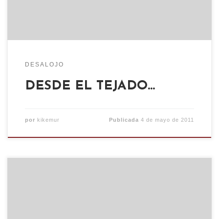
razón por la que nos decidimos a reokupar es
porque […]
DESALOJO
DESDE EL TEJADO…
por
kikemur
Publicada
4 de mayo de 2011
La madrugada del pasado Jueves 20 de Enero los
Cuerpos Armados de Represión sitiaron una vez
más el barrio de Torrero con el único fin de dar
muerte al proyecto autogestionado del Centro