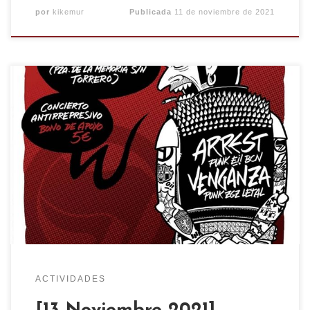
por
kikemur
Publicada
11 de noviembre de 2021
Concierto Antirrepresivo
Sábado 13 de
noviembre 21:00h en el C.S.O. Kike Mur (Pza. de la
Memoria. Torrero) .
ARREST (Punk Ei! héroes
desde Barcelona por primera vez en Zaragoza.
Sonido Blitz de este grupazo tocando todo
himnos con peña curtídisima en mil proyectos
como Totälickers, Hörror, Crimen de estado,
Antipasma…) […]
ACTIVIDADES