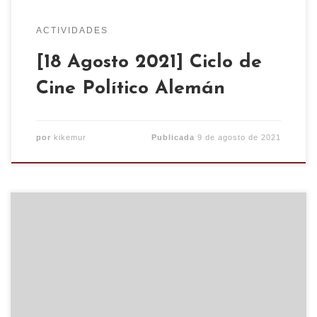
ACTIVIDADES
[18 Agosto 2021] Ciclo de
Cine Político Alemán
por
kikemur
Publicada
9 de agosto de 2021
Este mes de julio, Acción Libertaria, presenta
Cine de Verano y Social en el CSO Kike Mur . El
miércoles 14/07: Sorry We Missed You. Ken Loach,
2019. Y miércoles 21/07: Jonás, Que Cumplirá 25
en el Año 2000. Alain Tanner, 1976. El espacio se