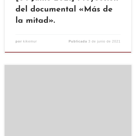
del documental «Más de
la mitad».
por
kikemur
Publicada
3 de junio de 2021
Chicxs!! Nos habéis preguntado mucho sobre
nuestra vuelta, han sido meses duros de trabajo
dejando el CSO mas lindo aun de lo que estaba,
preparando aforos, mesas, gestión del covid,
como vamos a funcionar, como nos vamos a cuidar
y como vamos a cuidaros, pero también
necesitamos de vuestra ayuda! […]