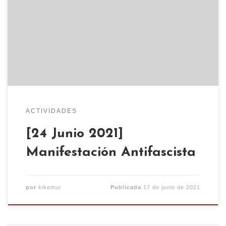
la lgtbifobia y el autoritarismo contra las
personas más vulnerables. Por eso, la lucha
antifascista es muy necesaria y nos implica a
todxs. El jueves 24, manifestación por la
absolución de los 6 antifascistas de Zaragoza, […]
ACTIVIDADES
[24 Junio 2021]
Manifestación Antifascista
por
kikemur
Publicada
17 de junio de 2021