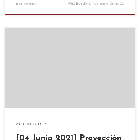
por
kikemur
Publicada
17 de junio de 2021
Por causas ajenas al Centro Social, se cancela la
presentación de esta tarde, sentimos las
molestias, las organizadoras están buscando otra
fecha próximamente!! Como no os queríamos
dejar sin plan lúdico-formativo para este finde el
viernes 4 a las 20:00 será la proyección del
documental «Más de la mitad» un […]
ACTIVIDADES
[04 Junio 2021] Proyección