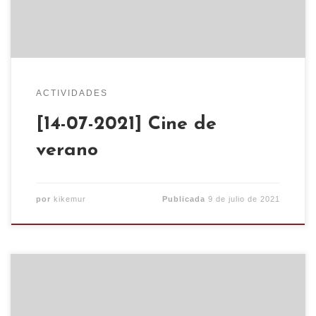
abrirá a partir de las […]
ACTIVIDADES
[14-07-2021] Cine de
verano
por
kikemur
Publicada
9 de julio de 2021
El auge de la ultraderecha aumenta las
expresiones de racismo, el machismo, la xenofobia,