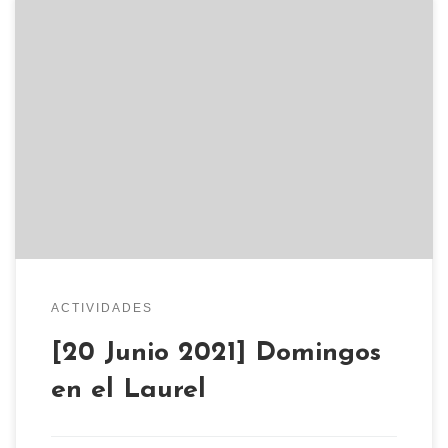
Este Domingo 20 a las 12:00 nos volvemos a
juntar en la plaza del Laurel con el fin de
recuperar el entorno del antiguo laurel de la
cárcel, como espacio de convivencia ciudadana.
Nuestra intención es propiciar una serie de
encuentros mensuales de diferentes colectivos
ciudadanos y cualquier otro tipo […]
ACTIVIDADES
[20 Junio 2021] Domingos
en el Laurel