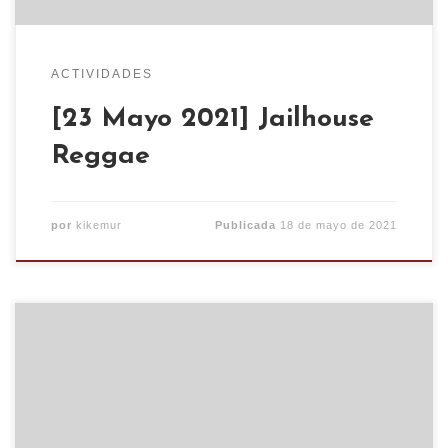
ACTIVIDADES
[23 Mayo 2021] Jailhouse
Reggae
por
kikemur
Publicada
18 de mayo de 2021
El próximo miercoles 19 de mayo a las 20h,
actividad en el CSO KIKE MUR. Acción Libertaria
de Zaragoza, proyectará el documental ¿Por qué
trabajamos?, También habrá tapeo y distribución