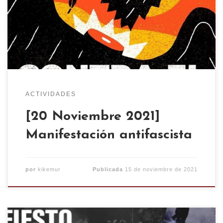
sino una mera continuación de lo anterior bajo
diferentes prendas. Y es que las herencias del
régimen siguen estando presentes a día de hoy.
Los jueces […]
ACTIVIDADES
[20 Noviembre 2021]
Manifestación antifascista
por
kikemur
Publicada
15 de noviembre de 2021