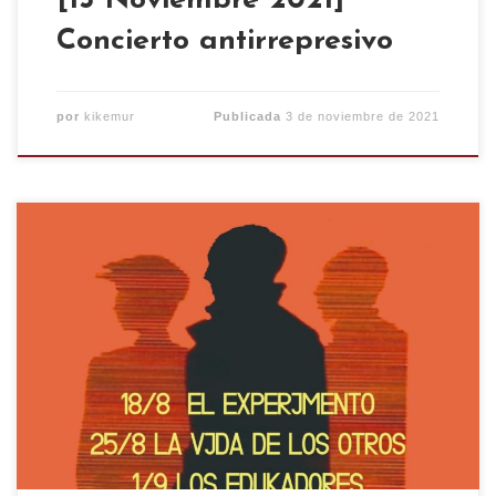
[13 Noviembre 2021]
Concierto antirrepresivo
por
kikemur
Publicada
3 de noviembre de 2021
Ciclo de cine político alemán en el CSO Kike Mur
los miércoles a las 20h. El ciclo empezará desde el
18 de agosto hasta el 22 de septiembre. Se
mantendrán todas las medidas anti-covid.