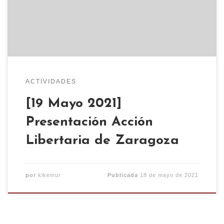
de libros y revistas. Recuerda llevar mascarilla y
que habrá aforo limitado. Durante esta
pandemia, un grupo de personas de […]
ACTIVIDADES
[19 Mayo 2021]
Presentación Acción
Libertaria de Zaragoza
por
kikemur
Publicada
18 de mayo de 2021