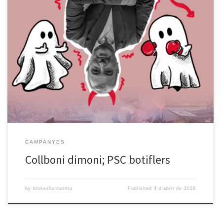
L’embat del PSC dels últims mesos està sent frontal i sense fissures:
volen tombar tot moviment organitzatiu de base, cooperatiu i de
resistència, en qualsevol de les seves expressions. Com a partit que
acata les ordres del capital, els fils que mou el PSC són els que
afavoreixen el desplaçament […]
CAMPANYES
Collboni dimoni; PSC botiflers
by
blokesfantasma
Published
4 d'abril de 2026