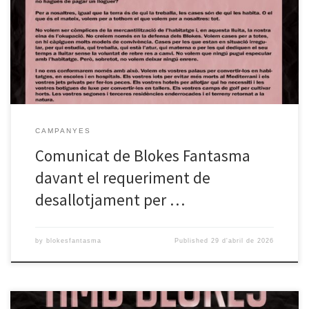
parell de setmanes, la propietat de la finca ha iniciat un procediment
civil amb la intenció de desallotjar l’espai. Avui dia, encara no tenim
data de judici, però coneixem amb certesa la intencionalitat d’un
procediment amb aquest caràcter. […]
CAMPANYES
Comunicat de Blokes Fantasma
davant el requeriment de
desallotjament per …
by
blokesfantasma
Published
29 d'abril de 2026