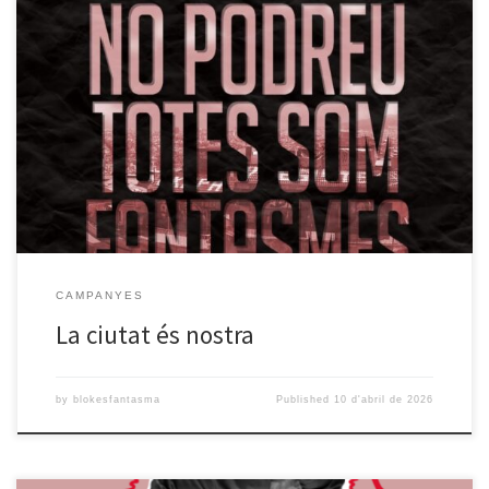
Després de 31 anys d’okupació, el propietari de Blokes Fantasma ha
emprès accions legals per desallotjar-nos. Vol destruir un projecte de
vida comunitària que va començar la gent jove i currela de Nou Barris
i la Trini, i que des del 1993 ha estat la llar de centenars de persones
[…]
CAMPANYES
La ciutat és nostra
by
blokesfantasma
Published
10 d'abril de 2026