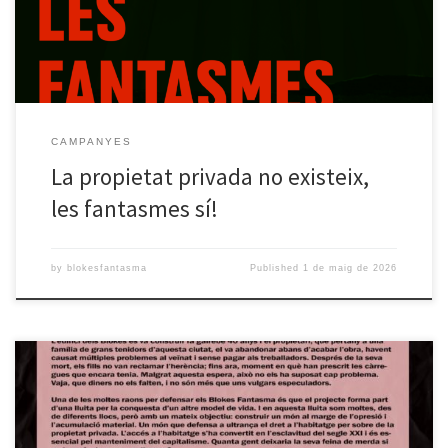
[…]
CAMPANYES
La propietat privada no existeix,
les fantasmes sí!
by
blokesfantasma
Published
1 de maig de 2026
Des de l’assemblea de Blokes Fantasma volem fer públic que, fa un