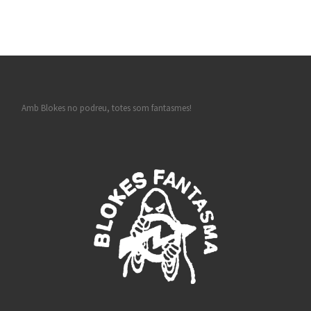
Amb Blokes no podreu, totes som fantasmes!