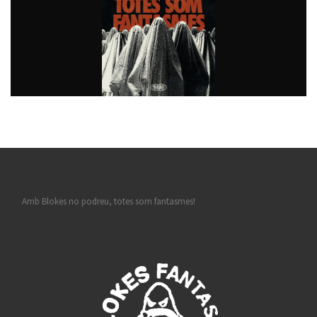
Amb Blokes no podreu, totes som fantasmes!