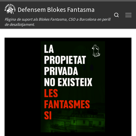
Defensem Blokes Fantasma
Skip to content
Search
Pàgina de suport als Blokes Fantasma, CSO a Barcelona en perill
Men
de desallotjament.