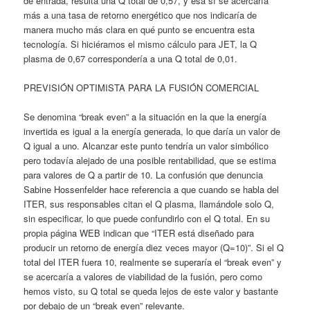
de entrada, resulta una Q total de 0,57, y esa sí se acercaría
más a una tasa de retorno energético que nos indicaría de
manera mucho más clara en qué punto se encuentra esta
tecnología. Si hiciéramos el mismo cálculo para JET, la Q
plasma de 0,67 correspondería a una Q total de 0,01.
PREVISIÓN OPTIMISTA PARA LA FUSIÓN COMERCIAL
Se denomina “break even” a la situación en la que la energía
invertida es igual a la energía generada, lo que daría un valor de
Q igual a uno. Alcanzar este punto tendría un valor simbólico
pero todavía alejado de una posible rentabilidad, que se estima
para valores de Q a partir de 10. La confusión que denuncia
Sabine Hossenfelder hace referencia a que cuando se habla del
ITER, sus responsables citan el Q plasma, llamándole solo Q,
sin especificar, lo que puede confundirlo con el Q total. En su
propia página WEB indican que “ITER está diseñado para
producir un retorno de energía diez veces mayor (Q=10)”. Si el Q
total del ITER fuera 10, realmente se superaría el “break even” y
se acercaría a valores de viabilidad de la fusión, pero como
hemos visto, su Q total se queda lejos de este valor y bastante
por debajo de un “break even” relevante.