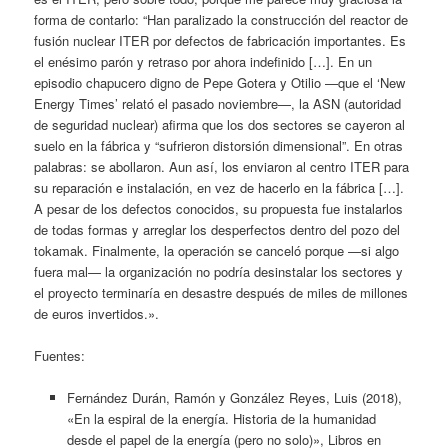
forma de contarlo: “Han paralizado la construcción del reactor de
fusión nuclear ITER por defectos de fabricación importantes. Es
el enésimo parón y retraso por ahora indefinido […]. En un
episodio chapucero digno de Pepe Gotera y Otilio —que el ‘New
Energy Times’ relató el pasado noviembre—, la ASN (autoridad
de seguridad nuclear) afirma que los dos sectores se cayeron al
suelo en la fábrica y “sufrieron distorsión dimensional”. En otras
palabras: se abollaron. Aun así, los enviaron al centro ITER para
su reparación e instalación, en vez de hacerlo en la fábrica […].
A pesar de los defectos conocidos, su propuesta fue instalarlos
de todas formas y arreglar los desperfectos dentro del pozo del
tokamak. Finalmente, la operación se canceló porque —si algo
fuera mal— la organización no podría desinstalar los sectores y
el proyecto terminaría en desastre después de miles de millones
de euros invertidos.».
Fuentes:
Fernández Durán, Ramón y González Reyes, Luis (2018),
«En la espiral de la energía. Historia de la humanidad
desde el papel de la energía (pero no solo)», Libros en