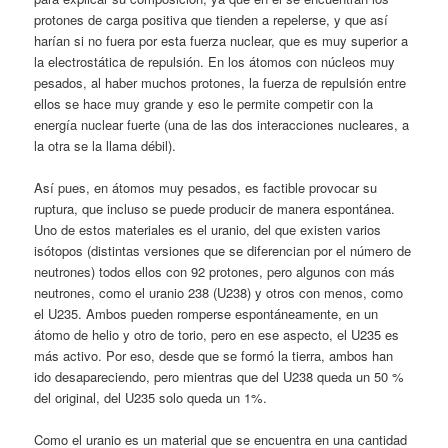
protones de carga positiva que tienden a repelerse, y que así
harían si no fuera por esta fuerza nuclear, que es muy superior a
la electrostática de repulsión. En los átomos con núcleos muy
pesados, al haber muchos protones, la fuerza de repulsión entre
ellos se hace muy grande y eso le permite competir con la
energía nuclear fuerte (una de las dos interacciones nucleares, a
la otra se la llama débil).
Así pues, en átomos muy pesados, es factible provocar su
ruptura, que incluso se puede producir de manera espontánea.
Uno de estos materiales es el uranio, del que existen varios
isótopos (distintas versiones que se diferencian por el número de
neutrones) todos ellos con 92 protones, pero algunos con más
neutrones, como el uranio 238 (U238) y otros con menos, como
el U235. Ambos pueden romperse espontáneamente, en un
átomo de helio y otro de torio, pero en ese aspecto, el U235 es
más activo. Por eso, desde que se formó la tierra, ambos han
ido desapareciendo, pero mientras que del U238 queda un 50 %
del original, del U235 solo queda un 1%.
Como el uranio es un material que se encuentra en una cantidad