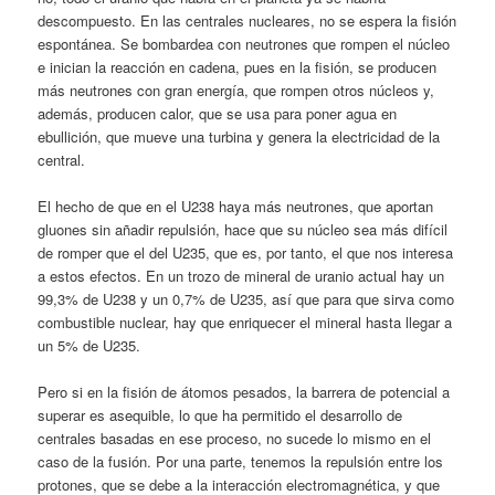
descompuesto. En las centrales nucleares, no se espera la fisión
espontánea. Se bombardea con neutrones que rompen el núcleo
e inician la reacción en cadena, pues en la fisión, se producen
más neutrones con gran energía, que rompen otros núcleos y,
además, producen calor, que se usa para poner agua en
ebullición, que mueve una turbina y genera la electricidad de la
central.
El hecho de que en el U238 haya más neutrones, que aportan
gluones sin añadir repulsión, hace que su núcleo sea más difícil
de romper que el del U235, que es, por tanto, el que nos interesa
a estos efectos. En un trozo de mineral de uranio actual hay un
99,3% de U238 y un 0,7% de U235, así que para que sirva como
combustible nuclear, hay que enriquecer el mineral hasta llegar a
un 5% de U235.
Pero si en la fisión de átomos pesados, la barrera de potencial a
superar es asequible, lo que ha permitido el desarrollo de
centrales basadas en ese proceso, no sucede lo mismo en el
caso de la fusión. Por una parte, tenemos la repulsión entre los
protones, que se debe a la interacción electromagnética, y que