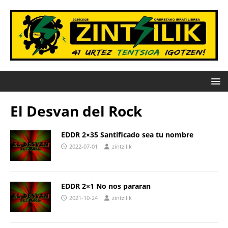
El Desvan del Rock
EDDR 2×35 Santificado sea tu nombre
2022-07-01
zintzilik
EDDR 2×1 No nos pararan
2021-10-24
zintzilik