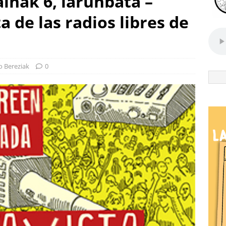
inak 6, larunbata –
a de las radios libres de
io Bereziak
0