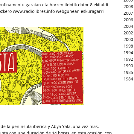
nfinamentu garaian eta horren ildotik dator 8.ekitaldi
2008
i ezkero www.radiolibres.info webgunean eskuragarri
2007
2006
2004
2002
2000
1998
1994
1992
1990
1985
1984
s de la península ibérica y Abya Yala, una vez más,
nta con una duración de 14 horas, en esta ocasión, con