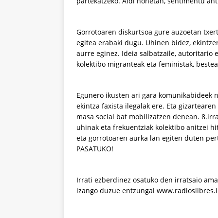
partekatzeko. Aldi honetan, sentimentu anti
Gorrotoaren diskurtsoa gure auzoetan txerta
egitea erabaki dugu. Uhinen bidez, ekintz
aurre eginez. Ideia salbatzaile, autoritario
kolektibo migranteak eta feministak, bestea
Egunero ikusten ari gara komunikabideek no
ekintza faxista ilegalak ere. Eta gizarteare
masa social bat mobilizatzen denean. 8.ir
uhinak eta frekuentziak kolektibo anitzei 
eta gorrotoaren aurka lan egiten duten per
PASATUKO!
Irrati ezberdinez osatuko den irratsaio am
izango duzue entzungai www.radioslibres.i