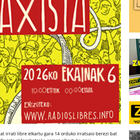
t irrati libre elkartu gara 14 orduko irratsaio berezi bat