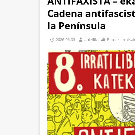
ANTIFAXISTA – eka
Cadena antifascist
la Península
2026-06-03
zintzilik
Berriak
,
Irratsa