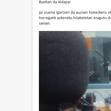
Bueltan da Aldapa!
Jai usaina igartzen da auzoan honezkero, eta
horregatik azkeneko hilabetetan ezagutu d
saioan.