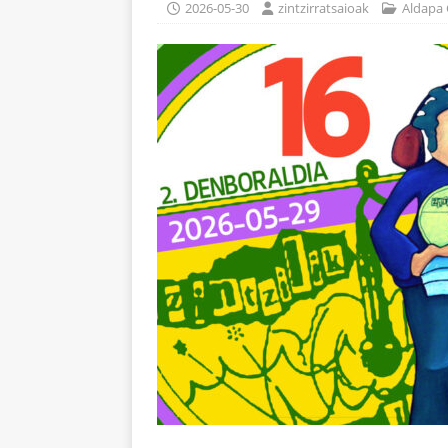
2026-05-30
zintzirratsaioak
Aldapa 