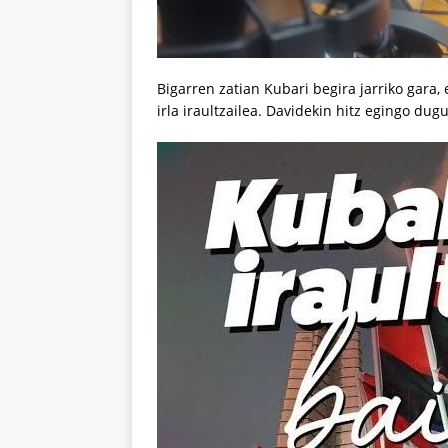
Bigarren zatian Kubari begira jarriko gara
irla iraultzailea. Davidekin hitz egingo dug