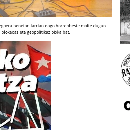
, egoera benetan larrian dago horrenbeste maite dugun
u blokeoaz eta geopolitikaz pixka bat.