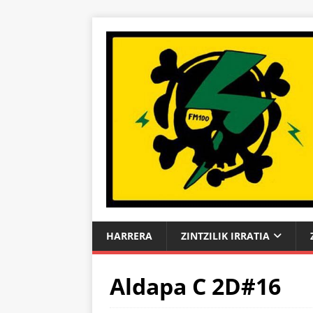
HARRERA
ZINTZILIK IRRATIA
Aldapa C 2D#16