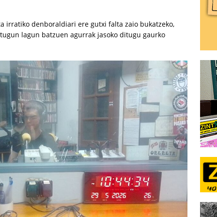
 irratiko denboraldiari ere gutxi falta zaio bukatzeko,
itugun lagun batzuen agurrak jasoko ditugu gaurko