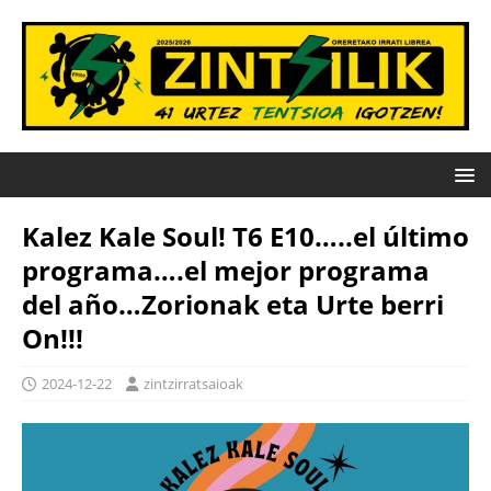
Kalez Kale Soul! T6 E10…..el último
programa….el mejor programa
del año…Zorionak eta Urte berri
On!!!
2024-12-22
zintzirratsaioak