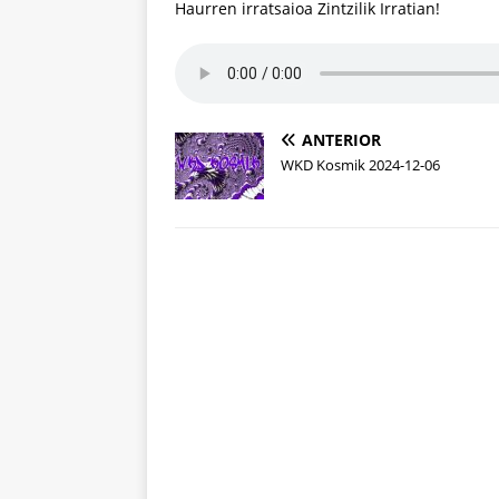
Haurren irratsaioa Zintzilik Irratian!
ANTERIOR
WKD Kosmik 2024-12-06