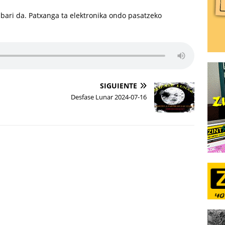
abari da. Patxanga ta elektronika ondo pasatzeko
SIGUIENTE
Desfase Lunar 2024-07-16