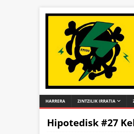
HARRERA
ZINTZILIK IRRATIA
Hipotedisk #27 Kel