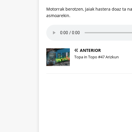
Motorrak berotzen, Jaiak hastera doaz ta n
asmoarekin.
ANTERIOR
Topa in Topo #47 Arizkun