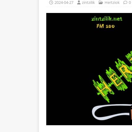
2024-04-27
zintzilik
Hertziok
0