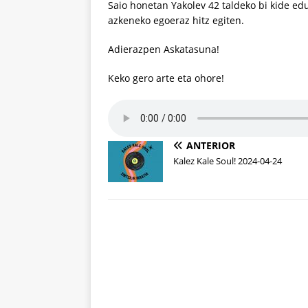
Saio honetan Yakolev 42 taldeko bi kide ed
azkeneko egoeraz hitz egiten.
Adierazpen Askatasuna!
Keko gero arte eta ohore!
ANTERIOR
Kalez Kale Soul! 2024-04-24