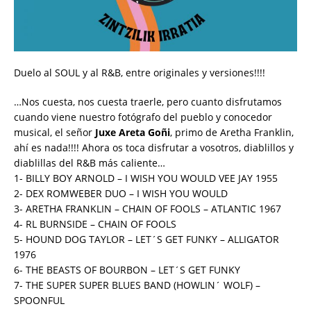
Duelo al SOUL y al R&B, entre originales y versiones!!!!
…Nos cuesta, nos cuesta traerle, pero cuanto disfrutamos
cuando viene nuestro fotógrafo del pueblo y conocedor
musical, el señor
Juxe Areta Goñi
, primo de Aretha Franklin,
ahí es nada!!!! Ahora os toca disfrutar a vosotros, diablillos y
diablillas del R&B más caliente…
1- BILLY BOY ARNOLD – I WISH YOU WOULD VEE JAY 1955
2- DEX ROMWEBER DUO – I WISH YOU WOULD
3- ARETHA FRANKLIN – CHAIN OF FOOLS – ATLANTIC 1967
4- RL BURNSIDE – CHAIN OF FOOLS
5- HOUND DOG TAYLOR – LET´S GET FUNKY – ALLIGATOR
1976
6- THE BEASTS OF BOURBON – LET´S GET FUNKY
7- THE SUPER SUPER BLUES BAND (HOWLIN´ WOLF) –
SPOONFUL