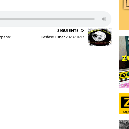
SIGUIENTE
zpena!
Desfase Lunar 2023-10-17