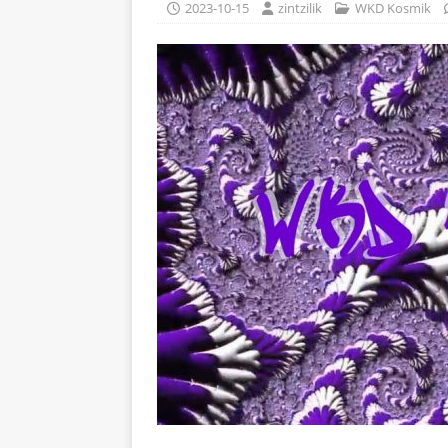
2023-10-15
zintzilik
WKD Kosmik