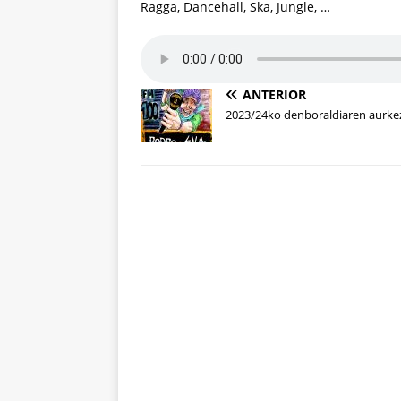
Ragga, Dancehall, Ska, Jungle, …
ANTERIOR
2023/24ko denboraldiaren aurke